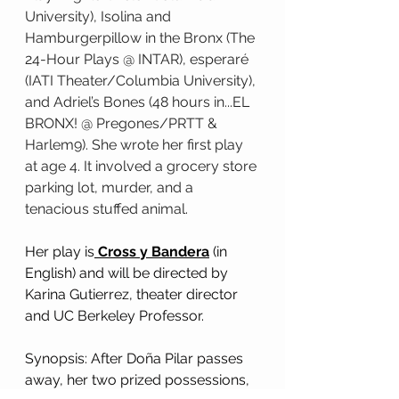
University), Isolina and 
Hamburgerpillow in the Bronx (The 
24-Hour Plays @ INTAR), esperaré 
(IATI Theater/Columbia University), 
and Adriel’s Bones (48 hours in...EL 
BRONX! @ Pregones/PRTT & 
Harlem9). She wrote her first play 
at age 4. It involved a grocery store 
parking lot, murder, and a 
tenacious stuffed animal.
Her play is
Cross y Bandera
(in 
English) 
and will be directed by 
Karina Gutierrez, theater director 
and UC Berkeley Professor.
Synopsis: After Doña Pilar passes 
away, her two prized possessions, 