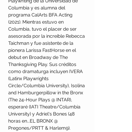
Playwriting de la Universidad de 
Columbia y es alumna del 
programa CalArts BFA Acting 
(2021). Mientras estuvo en 
Columbia, tuvo el placer de ser 
asesorada por la increíble Rebecca 
Taichman y fue asistente de la 
pionera Larissa FastHorse en el 
debut en Broadway de The 
Thanksgiving Play. Sus créditos 
como dramaturga incluyen IVERA 
(Latinx Playwrights 
Circle/Columbia University), Isolina 
and Hamburgerpillow in the Bronx 
(The 24-Hour Plays @ INTAR), 
esperaré (IATI Theatre/Columbia 
University) y Adriel's Bones (48 
horas en...EL BRONX @ 
Pregones/PRTT & Harlem9). 