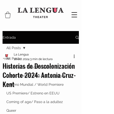
Entrada
All Posts
La Lengua
All Posts
16 oct 2024
3 min de lectura
Historias de Descolonización
Historias de Descolonización
Cohorte 2024: Antonia Cruz-
Obras comisionadas por La Lengua
Kent
Estreno Mundial / World Premiere
US Premiere/ Estreno en EEUU
Coming of age/ Paso a la adultez
Queer