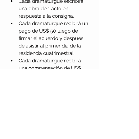
Cada dramaturgue escribirá 
una obra de 1 acto en 
respuesta a la consigna.
Cada dramaturgue recibirá un 
pago de US$ 50 luego de 
firmar el acuerdo y después 
de asistir al primer día de la 
residencia cuatrimestral.
Cada dramaturgue recibirá 
una compensación de US$ 
950 cuando entregue su 
libreto terminado.
Las obras comisionadas se 
realizarán en talleres durante 
el verano boreal de 2026.
Las obras comisionadas se 
presentarán como lecturas 
escenificadas y dirigidas en el 
otoño boreal de 2026.