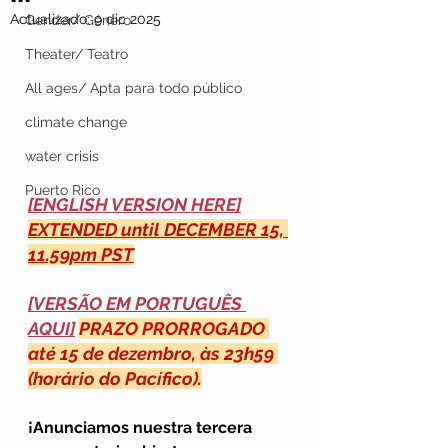
Actualizado:
9 dic 2025
Gender/ Género
Theater/ Teatro
All ages/ Apta para todo público
climate change
water crisis
Puerto Rico
[ENGLISH VERSION HERE]
EXTENDED until DECEMBER 15, 
11.59pm PST
[VERSÃO EM PORTUGUÊS 
AQUI]
PRAZO PRORROGADO 
até 15 de dezembro, às 23h59 
(horário do Pacífico).
¡Anunciamos nuestra tercera 