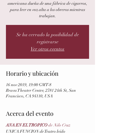
americana dueña de una fábrica de cigarros,
para leer en voz alta a los obreros mientras
trabajan.
Se ha cerrado la posibilidad de
registrarse
Ver otros eventos
Horario y ubicación
16 nov 2019, 19:00 GMT-8
Brava Theater Center, 2781 24th St, San
Francisco, CA 94110, USA
Acerca del evento
ANA EN EL TROPICO 
de 
Nilo Cruz
UNICA FUNCION de Teatro leído 