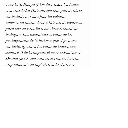
Ybor City, Tampa (Florida), 1929. Un lector 
viene desde La Habana con una pila de libros, 
contratado por una familia cubana 
americana dueña de una fábrica de cigarros, 
para leer en voz alta a los obreros mientras 
trabajan. Las escandalosas vidas de los 
protagonistas de la historia que elige para 
contarles afectará las vidas de todos para 
siempre. Nilo Cruz ganó el premio Pulitzer en 
Drama (2003) con Ana en el Trópico (escrita 
originalmente en inglés), siendo el primer 
autor latino en ganar en esta categoría. 
Elenco: Adela Fornés
 (Marela)
, Elena Estér 
(Conchita)
, Francisco Rodriguez 
(Cheché)
, 
Tony Ortega 
(Palomo)
, Letitia Duarte 
(Ofelia)
, 
Samuel Prince 
(Juan Julián)
, Ben Ortega 
(Santiago)
.
Equipo de producción: Virginia Blanco, Paul 
Flores y Vanessa Ramos.
Dirección: Roberto Varea. 
Mostrar más