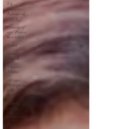
US
Premiere/
Estreno en
EEUU
Coming of
age/ Paso a
la adultez
Queer
Gender/
Género
Theater/
Teatro
All ages/
Apta para
todo
público
climate
change
water crisis
Puerto Rico