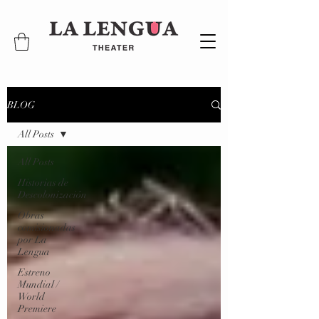
BLOG
All Posts
All Posts
Historias de
Descolonización
Obras
comisionadas
por La
Lengua
Estreno
Mundial /
World
Premiere