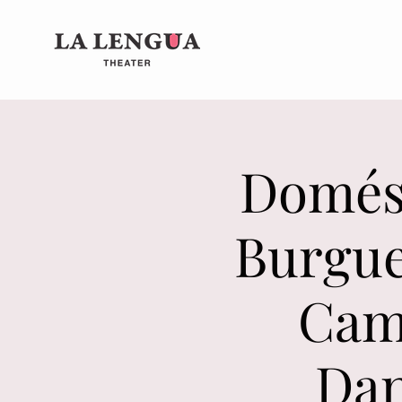
Domést
Burgue
Cami
Dan