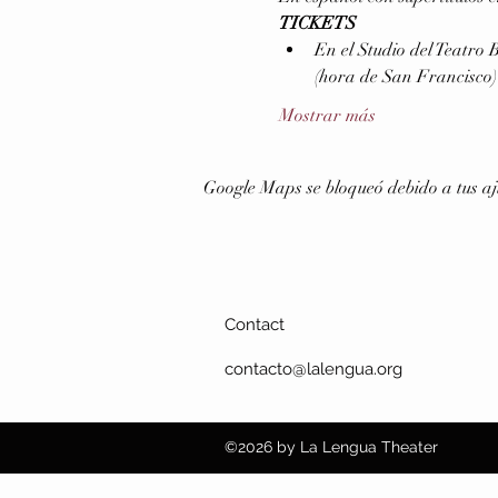
TICKETS
En el Studio del Teatro
(hora de San Francisco) 
Mostrar más
Google Maps se bloqueó debido a tus aju
Contact
contacto@lalengua.org
©2026
by La Lengua Theater