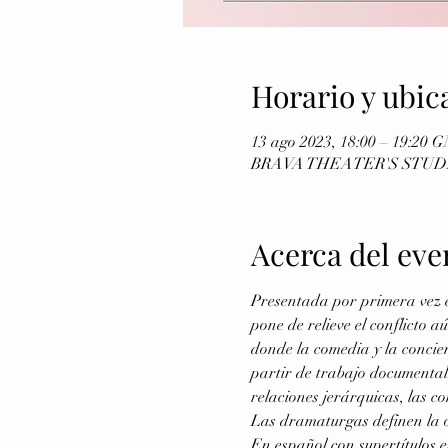
Horario y ubic
13 ago 2023, 18:00 – 19:20 
BRAVA THEATER'S STUDIO (u
Acerca del eve
Presentada por primera vez e
pone de relieve el conflicto 
donde la comedia y la concien
partir de trabajo documental 
relaciones jerárquicas, las c
Las dramaturgas definen la 
En español con supertítulos e