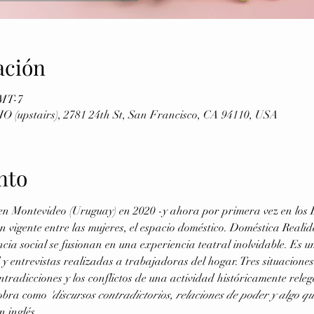
ación
GMT-7
pstairs), 2781 24th St, San Francisco, CA 94110, USA
nto
n Montevideo (Uruguay) en 2020 -y ahora por primera vez en los 
aún vigente entre las mujeres, el espacio doméstico. Doméstica Real
cia social se fusionan en una experiencia teatral inolvidable. Es u
y entrevistas realizadas a trabajadoras del hogar. Tres situacione
ontradicciones y los conflictos de una actividad históricamente rele
obra como 
'discursos contradictorios, relaciones de poder y algo que
n inglés.