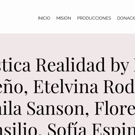
INICIO
MISIÓN
PRODUCCIONES
DONACI
ica Realidad by 
ño, Etelvina Rod
la Sanson, Flor
silio, Sofía Espi