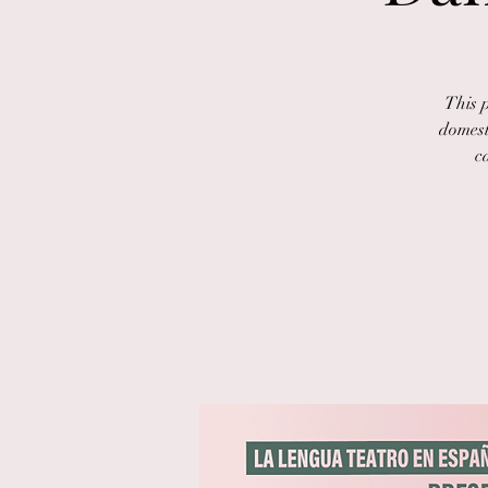
This 
domesti
c