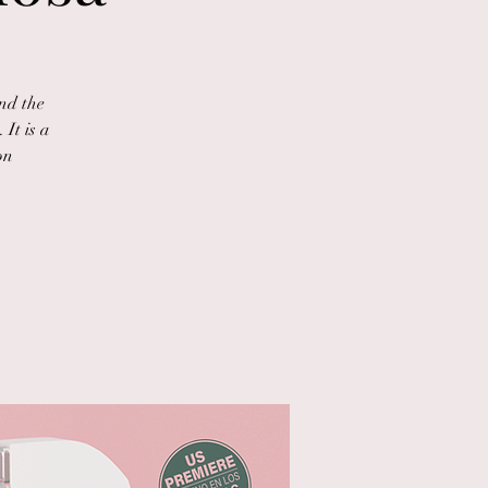
nd the
 It is a
on