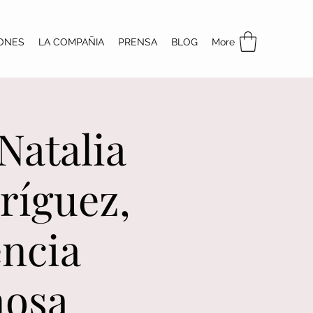
ONES
LA COMPAÑIA
PRENSA
BLOG
More
Natalia
ríguez,
encia
nosa