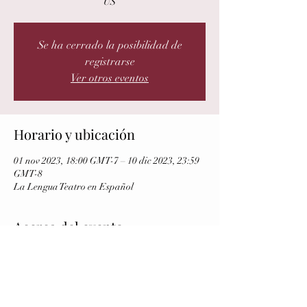
US
Se ha cerrado la posibilidad de
registrarse
Ver otros eventos
Horario y ubicación
01 nov 2023, 18:00 GMT-7 – 10 dic 2023, 23:59
GMT-8
La Lengua Teatro en Español
Acerca del evento
Más información e inscripciones AQUÍ/
More
information and submissions HERE