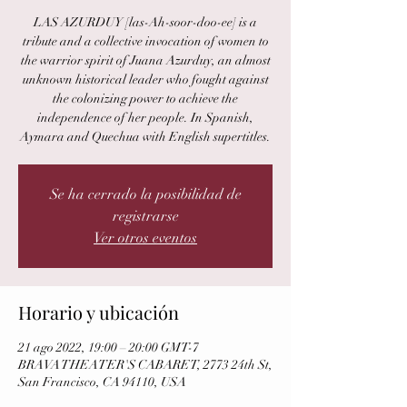
LAS AZURDUY [las-Ah-soor-doo-ee] is a
tribute and a collective invocation of women to
the warrior spirit of Juana Azurduy, an almost
unknown historical leader who fought against
the colonizing power to achieve the
independence of her people. In Spanish,
Aymara and Quechua with English supertitles.
Se ha cerrado la posibilidad de
registrarse
Ver otros eventos
Horario y ubicación
21 ago 2022, 19:00 – 20:00 GMT-7
BRAVA THEATER'S CABARET, 2773 24th St,
San Francisco, CA 94110, USA