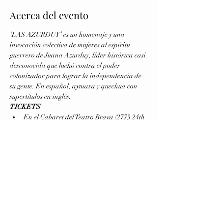
Acerca del evento
‘LAS AZURDUY’ es un homenaje y una 
invocación colectiva de mujeres al espíritu 
guerrero de Juana Azurduy, líder histórica casi 
desconocida que luchó contra el poder 
colonizador para lograr la independencia de 
su gente. En español, aymara y quechua con 
supertítulos en inglés.
TICKETS
En el Cabaret del Teatro Brava (2773 24th 
St, San Francisco) VIERNES a 
DOMINGO del 19 al 28 de agosto a las 7 
pm (hora de San Francisco) 
haz click 
aquí.
 Usa el código '
earlybird
' hasta el 
10/07.
Dramaturgia:
 Florencia Aroldi
Dirección:
 Eugenia Arbol
Elenco:
 Deborah Cortez, Carla Gallardo, 
Virginia Blanco