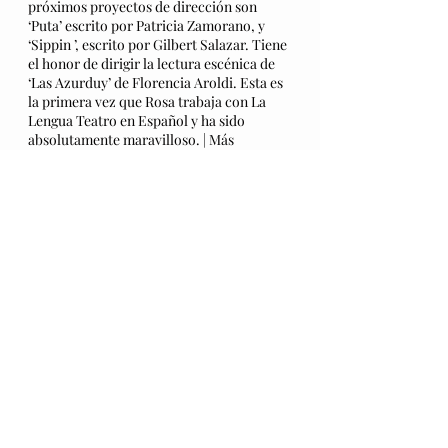
próximos proyectos de dirección son 
‘Puta’ escrito por Patricia Zamorano, y 
‘Sippin ’, escrito por Gilbert Salazar. Tiene 
el honor de dirigir la lectura escénica de 
‘Las Azurduy’ de Florencia Aroldi. Esta es 
la primera vez que Rosa trabaja con La 
Lengua Teatro en Español y ha sido 
absolutamente maravilloso. | Más 
información: 
www.rosastory.com
Obras comisionadas por La Lengua
Estreno Mundial / World Premiere
Ver todo
Entradas recientes