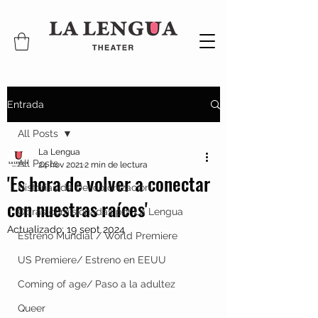
Entrada
All Posts
La Lengua
All Posts
24 nov 2021
2 min de lectura
'Es hora de volver a conectar
Historias de Descolonización
con nuestras raíces'
Obras comisionadas por La Lengua
Actualizado:
19 sept 2024
Estreno Mundial / World Premiere
US Premiere/ Estreno en EEUU
Coming of age/ Paso a la adultez
Queer