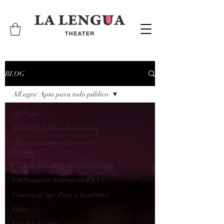
BLOG
All ages/ Apta para todo público
All Posts
Historias de Descolonización
Obras comisionadas por La
Lengua
Estreno Mundial / World Premiere
US Premiere/ Estreno en EEUU
Coming of age/ Paso a la adultez
Queer
Gender/ Género