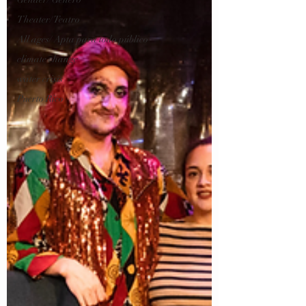
Theater/ Teatro
All ages/ Apta para todo público
climate change
water crisis
Puerto Rico