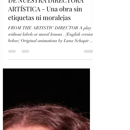
9 dic 2025
3 min de lectura
DE NUESTRA DIRECTORA
ARTÍSTICA - Una obra sin
etiquetas ni moralejas
FROM THE ARTISTIC DIRECTOR A play
without labels or moral lessons . [English version
below] Original animations by Luna Schapira,
Projections by Taylor Gonzalez, Scenic Design
by Carlos-Antonio Aceves, Props Design by
Peyton Whiteside, Lighting Design by GG
Torres. Photo by Constanza Hevia Me emociona
profundamente compartir con ustedes ‘Amalia y
la vida de las cosas’. Es una invitación a mirar
con ternura y honestidad a nuestras relaciones, a
los silencios familiares y al